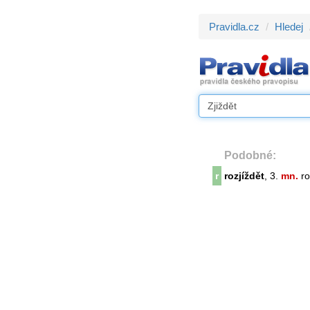
Pravidla.cz
Hledej
Podobné:
r
rozjíždět
, 3.
mn.
roz