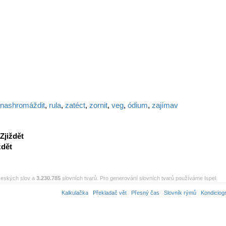
nashromáždit
,
rula
,
zatéct
,
zornit
,
veg
,
ódium
,
zajímav
Zjiždět
ždět
eských slov a
3.230.785
slovních tvarů. Pro generování slovních tvarů používáme Ispel.
Kalkulačka
Překladač vět
Přesný čas
Slovník rýmů
Kondiciog