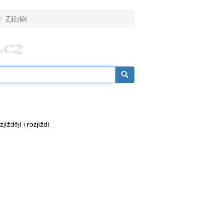
Zjiždět
jíždějí i rozjíždí