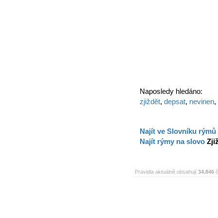
Naposledy hledáno:
zjiždět
,
depsat
,
nevinen
,
Najít ve Slovníku rýmů
Najít rýmy na slovo
Zji
Pravidla aktuálně obsahují
34.846
č