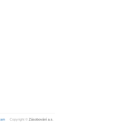
ram
Copyright ©
Zásobování a.s.