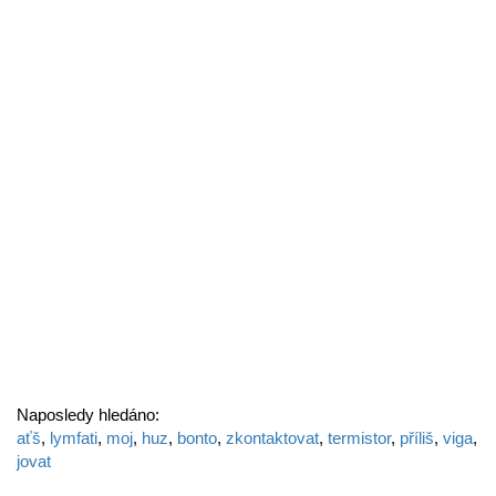
Naposledy hledáno:
aťš
,
lymfati
,
moj
,
huz
,
bonto
,
zkontaktovat
,
termistor
,
příliš
,
viga
,
jovat