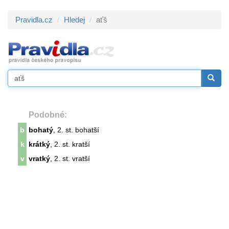
Pravidla.cz
Hledej
aťš
Podobné:
b
bohatý
, 2. st. bohatší
k
krátký
, 2. st. kratší
v
vratký
, 2. st. vratší