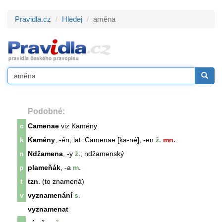
Pravidla.cz
Hledej
aměna
Podobné:
c
Camenae
viz Kamény
k
Kamény
, -én, lat. Camenae [ka-né], -en
ž.
mn.
n
Ndžamena
, -y
ž.
; ndžamenský
p
plameňák
, -a
m.
t
tzn
. (to znamená)
v
vyznamenání
s.
vyznamenat