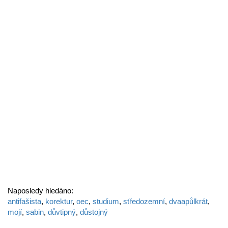
Naposledy hledáno:
antifašista
,
korektur
,
oec
,
studium
,
středozemní
,
dvaapůlkrát
,
mojí
,
sabin
,
důvtipný
,
důstojný