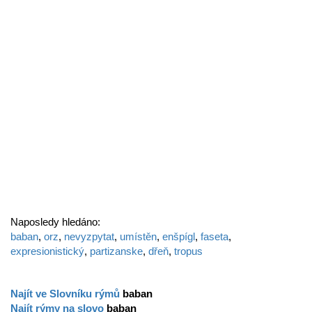
Naposledy hledáno:
baban
,
orz
,
nevyzpytat
,
umístěn
,
enšpígl
,
faseta
,
expresionistický
,
partizanske
,
dřeň
,
tropus
Najít ve Slovníku rýmů
baban
Najít rýmy na slovo
baban