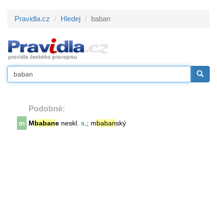
Pravidla.cz
Hledej
baban
Podobné:
m
M
baban
e
neskl.
s.
; m
baban
ský