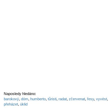
Naposledy hledáno:
barokový
,
dóm
,
humberto
,
tůristi
,
radat
,
zčervenat
,
řesy
,
vyvést
,
přeházet
,
úklid