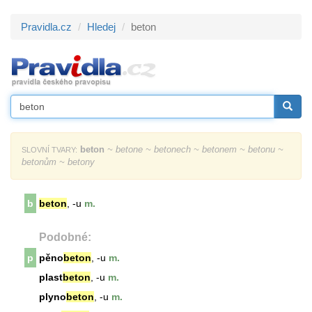
Pravidla.cz
Hledej
beton
beton
~ betone ~ betonech ~ betonem ~ betonu ~
SLOVNÍ TVARY:
betonům ~ betony
b
beton
, -u
m.
Podobné:
p
pěno
beton
, -u
m.
plast
beton
, -u
m.
plyno
beton
, -u
m.