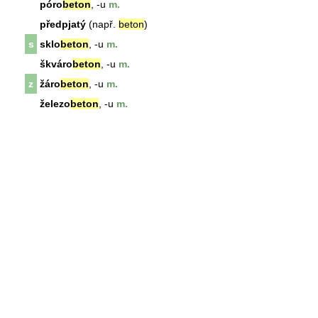
póro
beton
, -u
m.
předpjatý
(např.
beton
)
s
sklo
beton
, -u
m.
škváro
beton
, -u
m.
z
žáro
beton
, -u
m.
železo
beton
, -u
m.