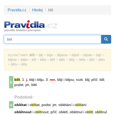
Pravidla.cz
Hledej
blít
blít
~ blij ~ blije ~ blijeme ~ bliješ ~ blijete ~ bliji ~
SLOVNÍ TVARY:
blijme ~ blijte ~ blil ~ blila ~ blili ~ blilo ~ blily ~ blita ~ bliti ~ blito
~ blitu ~ blity
blít
, 1.
j.
bliji i bliju, 3.
mn.
blijí i blijou; rozk. blij; příč. blil;
b
podst. jm. blití
Podobné:
o
oblétat
i o
blít
at, podst. jm. oblétání i o
blít
ání
oblétnout
i o
blít
nout, příč. oblétl, oblétnul i o
blít
l, o
blít
nul