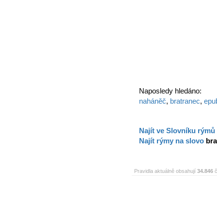
Naposledy hledáno:
naháněč
,
bratranec
,
epub
Najít ve Slovníku rýmů
Najít rýmy na slovo
bra
Pravidla aktuálně obsahují
34.846
č