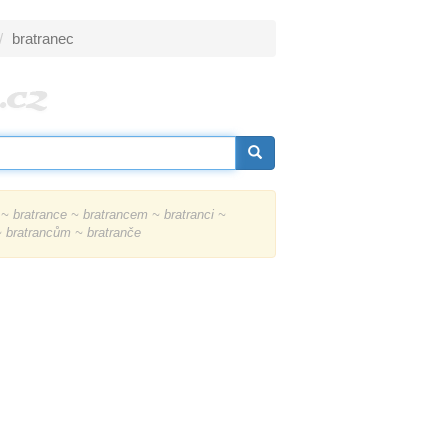
bratranec
~ bratrance ~ bratrancem ~ bratranci ~
~ bratrancům ~ bratranče
.