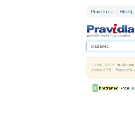
Pravidla.cz
Hledej
bratranec
SLOVNÍ TVARY:
bratrancích ~ bratranců 
b
bratranec
, -nce
m