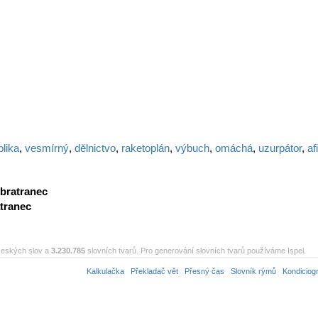
lika
,
vesmírný
,
dělnictvo
,
raketoplán
,
výbuch
,
omáchá
,
uzurpátor
,
af
bratranec
tranec
eských slov a
3.230.785
slovních tvarů. Pro generování slovních tvarů používáme Ispel.
Kalkulačka
Překladač vět
Přesný čas
Slovník rýmů
Kondiciog