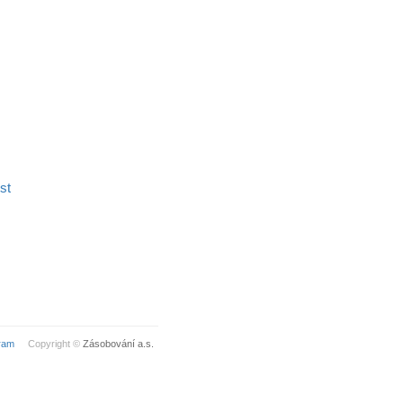
ist
ram
Copyright ©
Zásobování a.s.