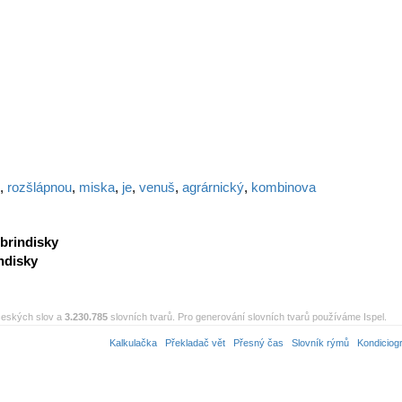
,
rozšlápnou
,
miska
,
je
,
venuš
,
agrárnický
,
kombinova
brindisky
ndisky
eských slov a
3.230.785
slovních tvarů. Pro generování slovních tvarů používáme Ispel.
Kalkulačka
Překladač vět
Přesný čas
Slovník rýmů
Kondiciog