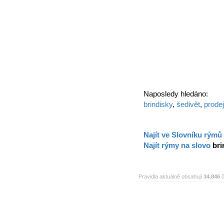
Naposledy hledáno:
brindisky
,
šedivět
,
prodej
Najít ve Slovníku rýmů
Najít rýmy na slovo
bri
Pravidla aktuálně obsahují
34.846
č