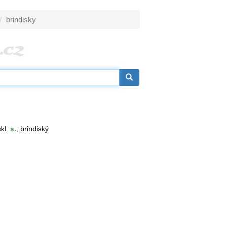
brindisky
kl.
s.
; brindiský