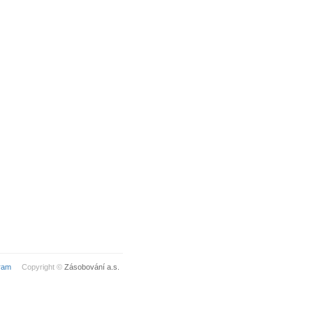
ram
Copyright ©
Zásobování a.s.