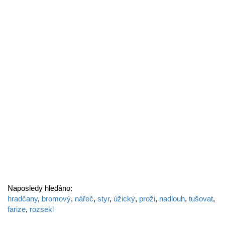
Naposledy hledáno:
hradčany
,
bromový
,
nářeč
,
styr
,
úžický
,
proži
,
nadlouh
,
tušovat
,
farize
,
rozsekl