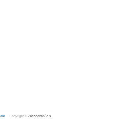
ram
Copyright ©
Zásobování a.s.