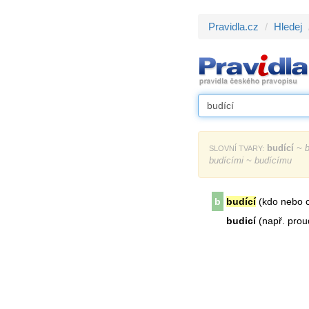
Pravidla.cz
Hledej
budící
~ b
SLOVNÍ TVARY:
budícími ~ budícímu
b
budící
(kdo nebo c
budicí
(např. prou