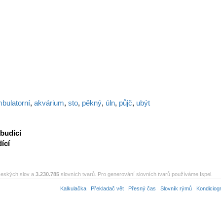
bulatorní
,
akvárium
,
sto
,
pěkný
,
úln
,
půjč
,
ubýt
budící
ící
eských slov a
3.230.785
slovních tvarů. Pro generování slovních tvarů používáme Ispel.
Kalkulačka
Překladač vět
Přesný čas
Slovník rýmů
Kondiciog