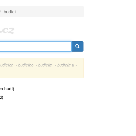
budící
udících ~ budícího ~ budícím ~ budícíma ~
o budí)
d)