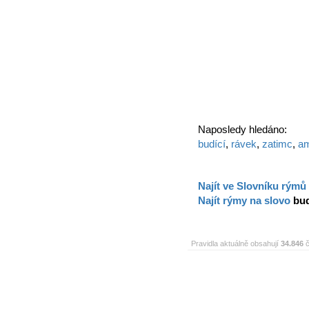
Naposledy hledáno:
budící
,
rávek
,
zatimc
,
am
Najít ve Slovníku rýmů
Najít rýmy na slovo
bud
Pravidla aktuálně obsahují
34.846
č