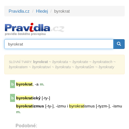
Pravidla.cz
Hledej
byrokrat
byrokrat
~ byrokrata ~ byrokrate ~ byrokratech ~
SLOVNÍ TVARY:
byrokratem ~ byrokratovi ~ byrokratu ~ byrokratům ~ byrokraty
b
byrokrat
, -a
m.
b
byrokrat
ický
[-ty-]
byrokrat
izmus
[-ty-], -izmu i
byrokrat
ismus [-tyzm-], -ismu
m.
Podobné: