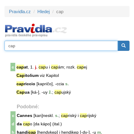
Pravidla.cz
Hledej
cap
c
cap
at
, 1.
j.
cap
u i
cap
ám; rozk.
cap
ej
Cap
itolium
viz Kapitol
cap
riccio
[kapričo], -ccia
s.
Cap
ua
[ká-], -uy
ž.
;
cap
ujský
Podobné:
c
Cannes
[kan]neskl.
s.
;
cap
riský i
cap
rijský
d
da
cap
o [
da
kápo] (ital.)
h
handi
cap
[hendykep] i hendikep [-dy-], -u
m.