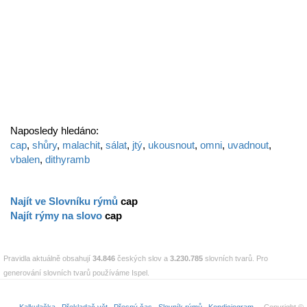
Naposledy hledáno:
cap
,
shůry
,
malachit
,
sálat
,
jtý
,
ukousnout
,
omni
,
uvadnout
,
vbalen
,
dithyramb
Najít ve Slovníku rýmů
cap
Najít rýmy na slovo
cap
Pravidla aktuálně obsahují
34.846
českých slov a
3.230.785
slovních tvarů. Pro
generování slovních tvarů používáme Ispel.