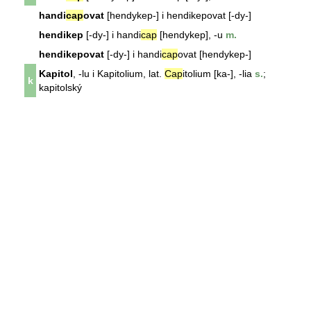
handi
cap
ovat
[hendykep-] i hendikepovat [-dy-]
hendikep
[-dy-] i handi
cap
[hendykep], -u
m.
hendikepovat
[-dy-] i handi
cap
ovat [hendykep-]
Kapitol
, -lu i
Kapitol
ium, lat.
Cap
itolium [ka-], -lia
s.
;
k
kapitolský