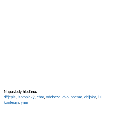
Naposledy hledáno:
dějepis
,
izotopický
,
char
,
odchaze
,
dvo
,
poema
,
ohijsky
,
iul
,
konfesijn
,
ymir