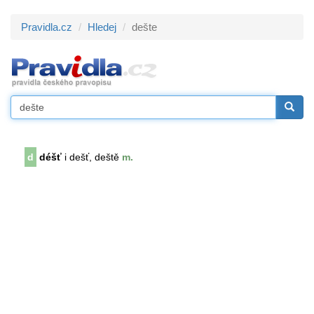
Pravidla.cz
Hledej
dešte
d
déšť
i dešť, deště
m.