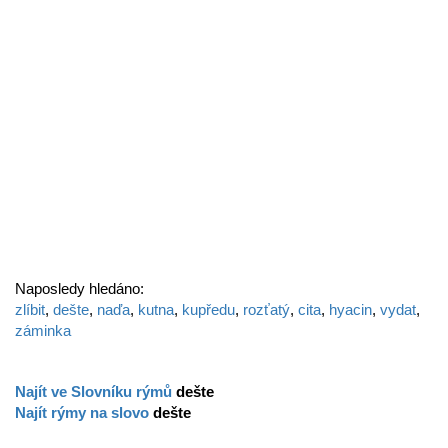
Naposledy hledáno:
zlíbit
,
dešte
,
naďa
,
kutna
,
kupředu
,
rozťatý
,
cita
,
hyacin
,
vydat
,
záminka
Najít ve Slovníku rýmů
dešte
Najít rýmy na slovo
dešte