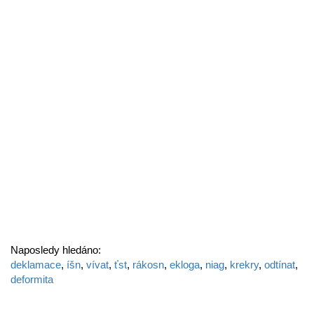
Naposledy hledáno:
deklamace
,
íšn
,
vívat
,
ťst
,
rákosn
,
ekloga
,
niag
,
krekry
,
odtínat
,
deformita