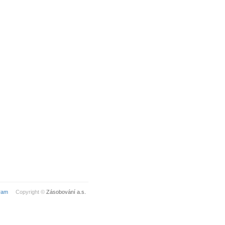
ram
Copyright ©
Zásobování a.s.