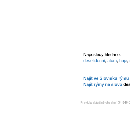
Naposledy hledáno:
desetidenní
,
atum
,
hujé
,
Najít ve Slovníku rýmů
Najít rýmy na slovo
des
Pravidla aktuálně obsahují
34.846
č