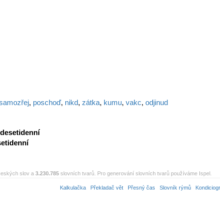
samozřej
,
poschoď
,
nikd
,
zátka
,
kumu
,
vakc
,
odjinud
desetidenní
etidenní
eských slov a
3.230.785
slovních tvarů. Pro generování slovních tvarů používáme Ispel.
Kalkulačka
Překladač vět
Přesný čas
Slovník rýmů
Kondiciog