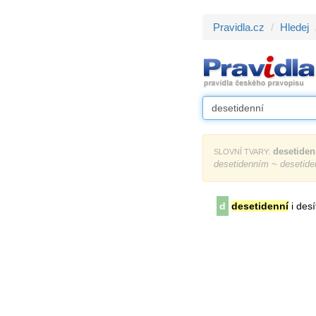
Pravidla.cz
Hledej
desetiden
SLOVNÍ TVARY:
desetidenním ~ desetide
d
desetidenní
i desí