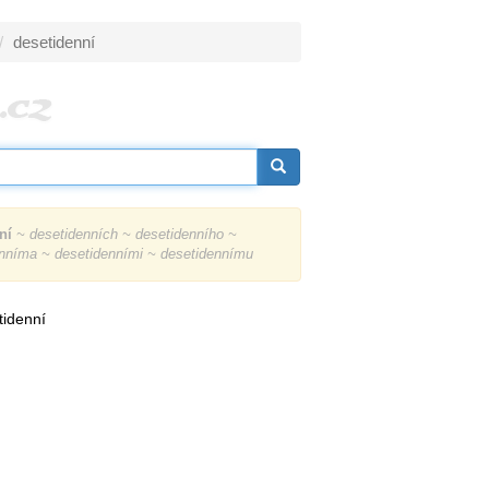
desetidenní
ní
~ desetidenních ~ desetidenního ~
nníma ~ desetidenními ~ desetidennímu
tidenní