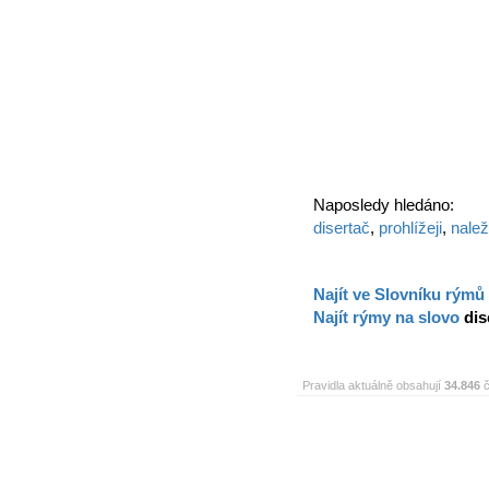
Naposledy hledáno:
disertač
,
prohlížeji
,
nalež
Najít ve Slovníku rýmů
Najít rýmy na slovo
dis
Pravidla aktuálně obsahují
34.846
č