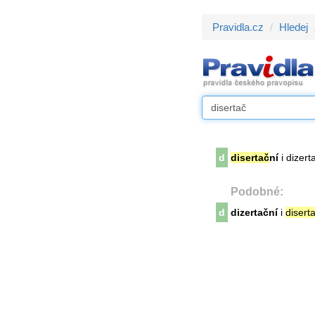
Pravidla.cz
Hledej
d
disertač
ní
i dizert
Podobné:
d
dizertační
i
disert