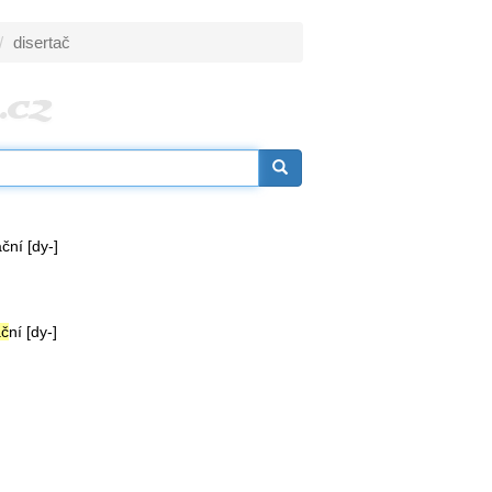
disertač
ační [dy-]
ač
ní [dy-]