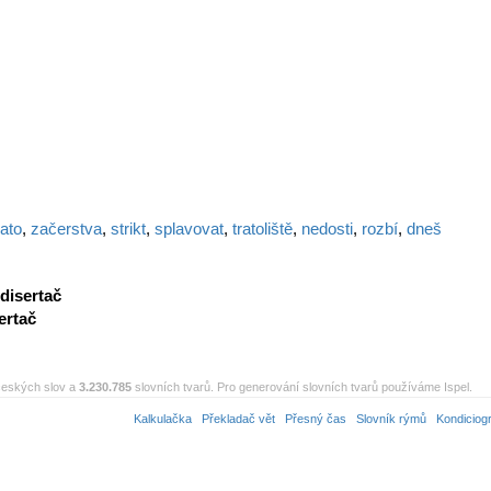
ato
,
začerstva
,
strikt
,
splavovat
,
tratoliště
,
nedosti
,
rozbí
,
dneš
disertač
ertač
eských slov a
3.230.785
slovních tvarů. Pro generování slovních tvarů používáme Ispel.
Kalkulačka
Překladač vět
Přesný čas
Slovník rýmů
Kondiciog