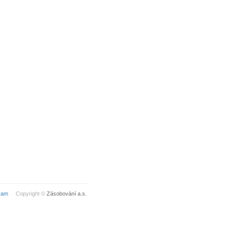
ram
Copyright ©
Zásobování a.s.