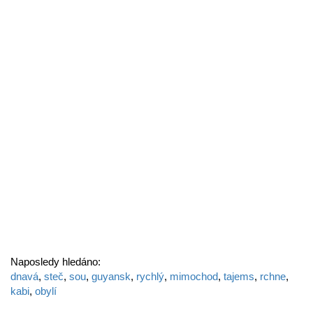
Naposledy hledáno:
dnavá
,
steč
,
sou
,
guyansk
,
rychlý
,
mimochod
,
tajems
,
rchne
,
kabi
,
obylí