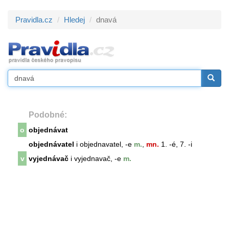
Pravidla.cz
Hledej
dnavá
Podobné:
o
objednávat
objednávatel
i objednavatel, -e
m.
,
mn.
1. -é, 7. -i
v
vyjednávač
i vyjednavač, -e
m.