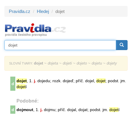
Pravidla.cz
Hledej
dojet
dojet
~ dojeta ~ dojeti ~ dojeto ~ dojetu ~ dojety
SLOVNÍ TVARY:
dojet
, 1.
j.
dojedu; rozk. dojeď; příč. dojel,
dojet
; podst. jm.
d
dojet
í
Podobné:
d
dojmout
, 1.
j.
dojmu; příč. dojal, dojat; podst. jm.
dojet
í