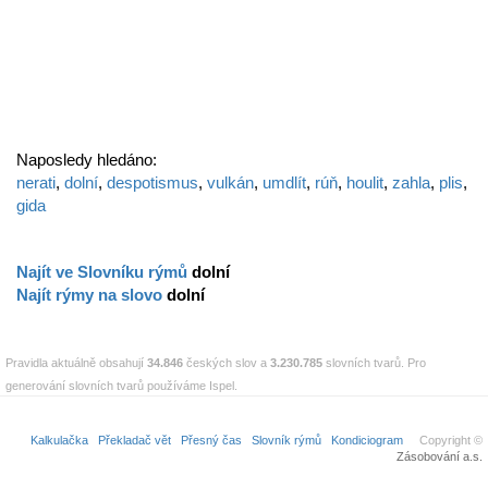
Naposledy hledáno:
nerati
,
dolní
,
despotismus
,
vulkán
,
umdlít
,
rúň
,
houlit
,
zahla
,
plis
,
gida
Najít ve Slovníku rýmů
dolní
Najít rýmy na slovo
dolní
Pravidla aktuálně obsahují
34.846
českých slov a
3.230.785
slovních tvarů. Pro
generování slovních tvarů používáme Ispel.
Kalkulačka
Překladač vět
Přesný čas
Slovník rýmů
Kondiciogram
Copyright ©
Zásobování a.s.