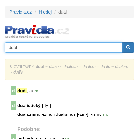
Pravidla.cz
Hledej
duál
duál
~ duále ~ duálech ~ duálem ~ duálu ~ duálům
SLOVNÍ TVARY:
~ duály
d
duál
, -u
m.
d
dualistický
[-ty-]
dualizmus
, -izmu i dualismus [-zm-], -ismu
m.
Podobné:
i
individualista
[-dy-], -y
m.