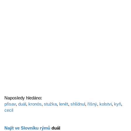
Naposledy hledáno:
přisav
,
duál
,
kronós
,
stužka
,
lenět
,
shlídnul
,
říšný
,
kolstvi
,
kyň
,
cecil
Najít ve Slovníku rýmů
duál