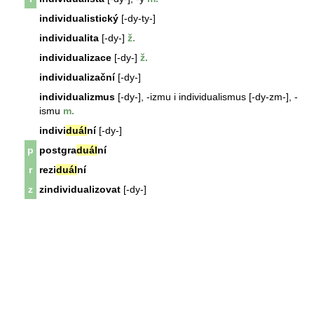
individualistický
[-dy-ty-]
individualita
[-dy-]
ž.
individualizace
[-dy-]
ž.
individualizační
[-dy-]
individualizmus
[-dy-], -izmu i individualismus [-dy-zm-], -
ismu
m.
indivi
duál
ní
[-dy-]
p
postgra
duál
ní
r
rezi
duál
ní
z
zindividualizovat
[-dy-]