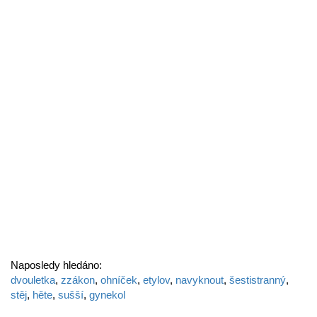
Naposledy hledáno:
dvouletka
,
zzákon
,
ohníček
,
etylov
,
navyknout
,
šestistranný
,
stěj
,
hěte
,
sušší
,
gynekol