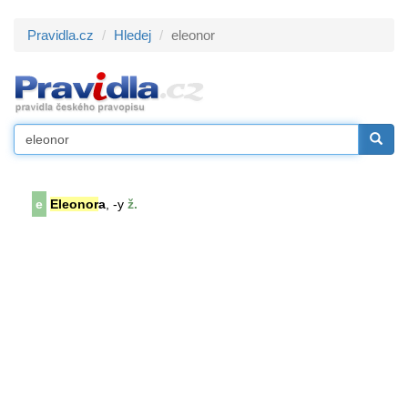
Pravidla.cz
Hledej
eleonor
e
Eleonor
a
, -y
ž.