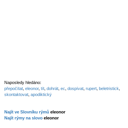
Naposledy hledáno:
přepočítat
,
eleonor
,
tít
,
dohrát
,
ec
,
dospívat
,
rupert
,
beletristick
,
skontaktovat
,
apodiktický
Najít ve Slovníku rýmů
eleonor
Najít rýmy na slovo
eleonor