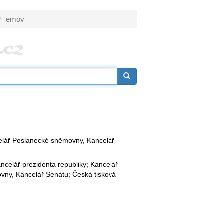
emov
celář Poslanecké sněmovny, Kancelář
ancelář prezidenta republiky; Kancelář
ny, Kancelář Senátu; Česká tisková