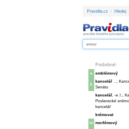
Pravidla.cz
Hledej
Podobné:
e
emblémový
kancelář
...; Kan
k
Senátu
kancelář
, -e
ž.
; K
Poslanecké sněmov
kancelář
krémovat
m
morfémový