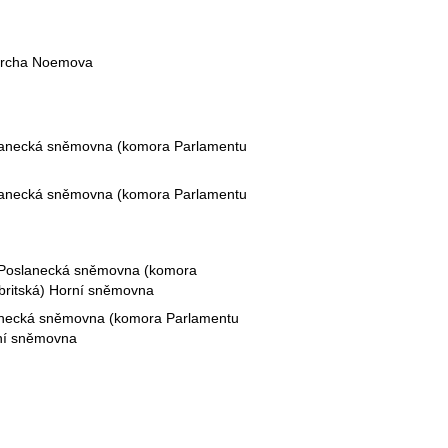
archa
Noe
mova
lanecká sněmovna (komora Parlamentu
lanecká sněmovna (komora Parlamentu
 Poslanecká
sněmovna
(komora
britská) Horní
sněmovna
anecká
sněmovna
(komora Parlamentu
ní
sněmovna