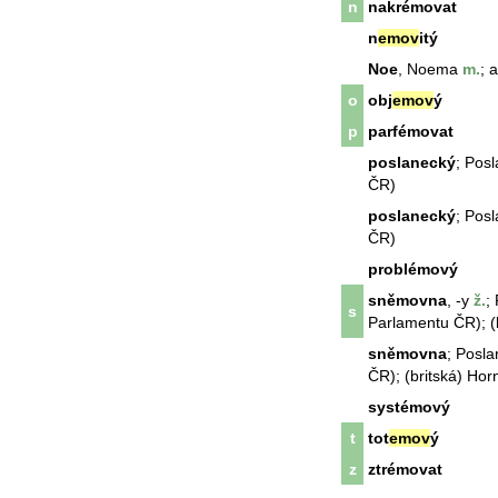
n
nakrémovat
n
emov
itý
Noe
,
Noe
ma
m.
; 
o
obj
emov
ý
p
parfémovat
poslanecký
; Pos
ČR)
poslanecký
; Pos
ČR)
problémový
sněmovna
, -y
ž.
;
s
Parlamentu ČR); (
sněmovna
; Posl
ČR); (britská) Hor
systémový
t
tot
emov
ý
z
ztrémovat