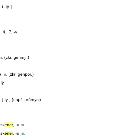
 i -tý-]
.
4., 7. -y
.
(zkr. genmjr.)
a
m.
(zkr. genpor.)
-tý-]
ý
[-ty-] (např. průmysl)
i sk
ener
, -u
m.
i sk
ener
, -u
m.