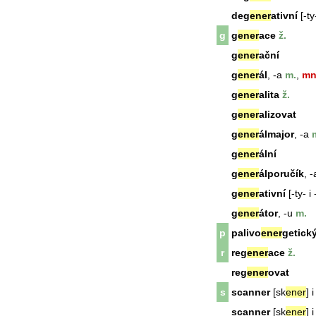
deg
ener
ativní
[-ty-
g
g
ener
ace
ž.
g
ener
ační
g
ener
ál
, -a
m.
,
mn
g
ener
alita
ž.
g
ener
alizovat
g
ener
álmajor
, -a
m
g
ener
ální
g
ener
álporučík
, -
g
ener
ativní
[-ty- i 
g
ener
átor
, -u
m.
p
palivo
ener
getick
r
reg
ener
ace
ž.
reg
ener
ovat
s
scanner
[sk
ener
] 
scanner
[sk
ener
] 