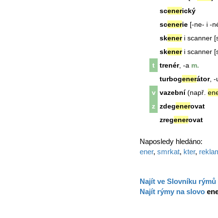
sc
ener
ický
sc
ener
ie
[-ne- i -n
sk
ener
i scanner [
sk
ener
i scanner [
t
trenér
, -a
m.
turbog
ener
átor
, -
v
vazební
(např.
en
z
zdeg
ener
ovat
zreg
ener
ovat
Naposledy hledáno:
ener
,
smrkat
,
kter
,
rekla
Najít ve Slovníku rýmů
Najít rýmy na slovo
en