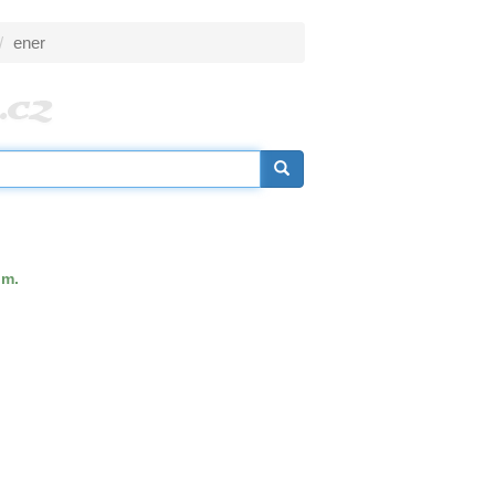
ener
m.