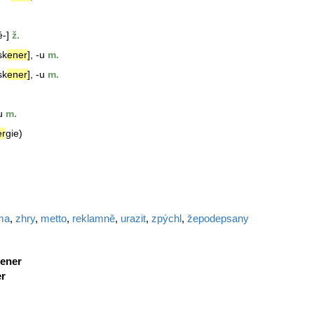
é-]
ž.
sk
ener
], -u
m.
sk
ener
], -u
m.
u
m.
er
gie)
ma
,
zhry
,
metto
,
reklamně
,
urazit
,
zpýchl
,
žepodepsany
ener
er