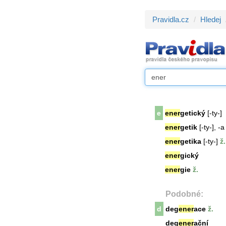
Pravidla.cz
Hledej
e
ener
getický
[-ty-]
ener
getik
[-ty-], -a
ener
getika
[-ty-]
ž.
ener
gický
ener
gie
ž.
Podobné:
d
deg
ener
ace
ž.
deg
ener
ační