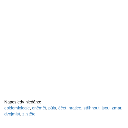
Naposledy hledáno:
epidemiologie
,
oněmět
,
půla
,
ěčet
,
matice
,
střihnout
,
jsou
,
zmar
,
dvojmist
,
zjistěte