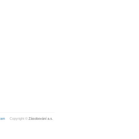
ram
Copyright ©
Zásobování a.s.