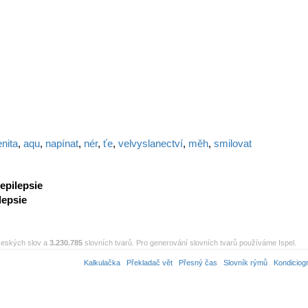
nita
,
aqu
,
napínat
,
nér
,
ťe
,
velvyslanectví
,
měh
,
smilovat
epilepsie
lepsie
eských slov a
3.230.785
slovních tvarů. Pro generování slovních tvarů používáme Ispel.
Kalkulačka
Překladač vět
Přesný čas
Slovník rýmů
Kondiciog