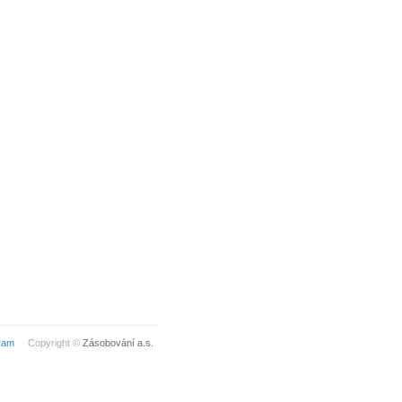
ram
Copyright ©
Zásobování a.s.