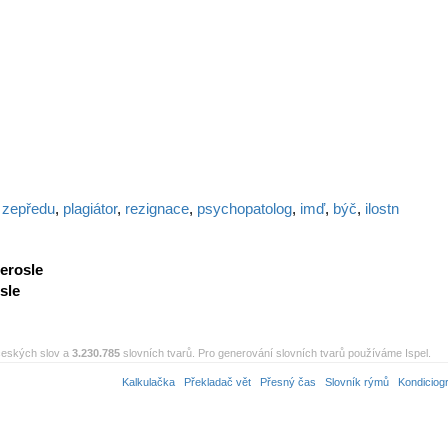
,
zepředu
,
plagiátor
,
rezignace
,
psychopatolog
,
imď
,
býč
,
ilostn
erosle
sle
eských slov a
3.230.785
slovních tvarů. Pro generování slovních tvarů používáme Ispel.
Kalkulačka
Překladač vět
Přesný čas
Slovník rýmů
Kondiciog