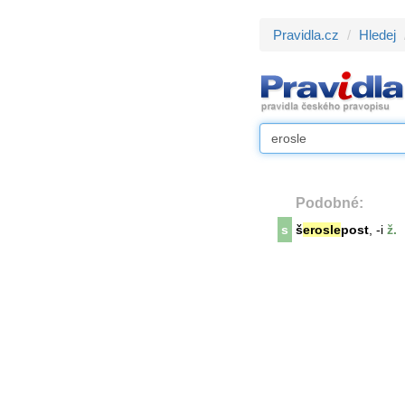
Pravidla.cz
Hledej
Podobné:
s
š
erosle
post
, -i
ž.