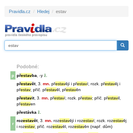
Pravidla.cz
Hledej
estav
Podobné:
p
př
estav
ba
, -y
ž.
př
estav
ět
, 3.
mn.
př
estav
ějí i př
estav
í; rozk. př
estav
ěj i
př
estav
; příč. př
estav
ěl, př
estav
ěn
př
estav
it
, 3.
mn.
př
estav
í; rozk. př
estav
; příč. př
estav
il,
př
estav
en
přestávka
ž.
roz
estav
ět
, 3.
mn.
roz
estav
ějí i roz
estav
í; rozk. roz
estav
ěj
r
i roz
estav
; příč. roz
estav
ěl, roz
estav
ěn (např. dům)