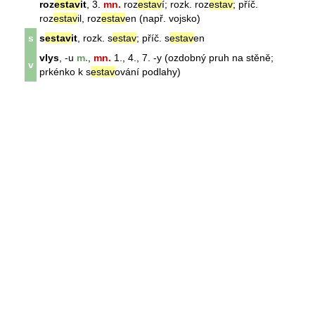
roz
estav
it
, 3.
mn.
roz
estav
í; rozk. roz
estav
; příč.
roz
estav
il, roz
estav
en (např. vojsko)
s
s
estav
it
, rozk. s
estav
; příč. s
estav
en
vlys
, -u
m.
,
mn.
1., 4., 7. -y (ozdobný pruh na stěně;
v
prkénko k s
estav
ování podlahy)