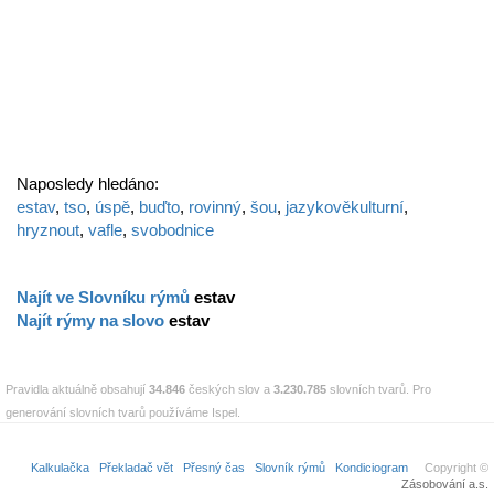
Naposledy hledáno:
estav
,
tso
,
úspě
,
buďto
,
rovinný
,
šou
,
jazykověkulturní
,
hryznout
,
vafle
,
svobodnice
Najít ve Slovníku rýmů
estav
Najít rýmy na slovo
estav
Pravidla aktuálně obsahují
34.846
českých slov a
3.230.785
slovních tvarů. Pro
generování slovních tvarů používáme Ispel.
Kalkulačka
Překladač vět
Přesný čas
Slovník rýmů
Kondiciogram
Copyright ©
Zásobování a.s.