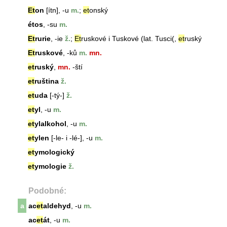
Et
on
[ítn], -u
m.
;
et
onský
étos
, -su
m.
Et
rurie
, -ie
ž.
;
Et
ruskové i Tuskové (lat. Tusci(,
et
ruský
Et
ruskové
, -ků
m.
mn.
et
ruský
,
mn.
-ští
et
ruština
ž.
et
uda
[-tý-]
ž.
et
yl
, -u
m.
et
ylalkohol
, -u
m.
et
ylen
[-le- i -lé-], -u
m.
et
ymologický
et
ymologie
ž.
Podobné:
a
ac
et
aldehyd
, -u
m.
ac
et
át
, -u
m.