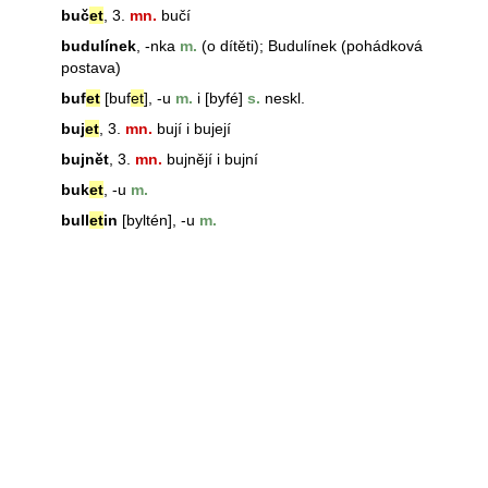
buč
et
, 3.
mn.
bučí
budulínek
, -nka
m.
(o dítěti); Budulínek (pohádková
postava)
buf
et
[
buf
et
], -u
m.
i [byfé]
s.
neskl.
buj
et
, 3.
mn.
bují i bujejí
bujnět
, 3.
mn.
bujnějí i bujní
buk
et
, -u
m.
bull
et
in
[byltén], -u
m.