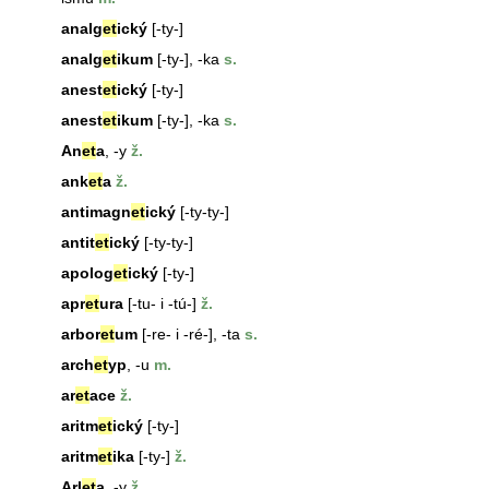
analg
et
ický
[-ty-]
analg
et
ikum
[-ty-], -ka
s.
anest
et
ický
[-ty-]
anest
et
ikum
[-ty-], -ka
s.
An
et
a
, -y
ž.
ank
et
a
ž.
antimagn
et
ický
[-ty-ty-]
antit
et
ický
[-ty-ty-]
apolog
et
ický
[-ty-]
apr
et
ura
[-tu- i -tú-]
ž.
arbor
et
um
[-re- i -ré-], -ta
s.
arch
et
yp
, -u
m.
ar
et
ace
ž.
aritm
et
ický
[-ty-]
aritm
et
ika
[-ty-]
ž.
Arl
et
a
, -y
ž.