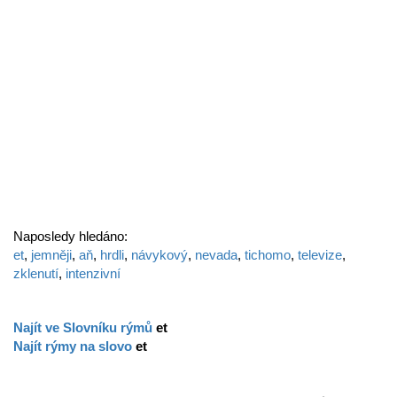
Naposledy hledáno:
et
,
jemněji
,
aň
,
hrdli
,
návykový
,
nevada
,
tichomo
,
televize
,
zklenutí
,
intenzivní
Najít ve Slovníku rýmů
et
Najít rýmy na slovo
et