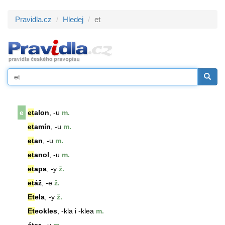
Pravidla.cz
Hledej
et
e
et
alon
, -u
m.
et
amín
, -u
m.
et
an
, -u
m.
et
anol
, -u
m.
et
apa
, -y
ž.
et
áž
, -e
ž.
Et
ela
, -y
ž.
Et
eokles
, -kla i -klea
m.