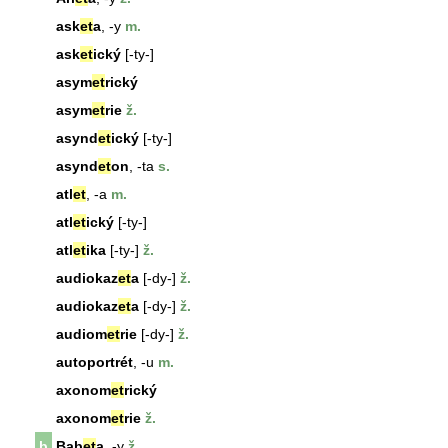
ask
et
a
, -y
m.
ask
et
ický
[-ty-]
asym
et
rický
asym
et
rie
ž.
asynd
et
ický
[-ty-]
asynd
et
on
, -ta
s.
atl
et
, -a
m.
atl
et
ický
[-ty-]
atl
et
ika
[-ty-]
ž.
audiokaz
et
a
[-dy-]
ž.
audiokaz
et
a
[-dy-]
ž.
audiom
et
rie
[-dy-]
ž.
autoportrét
, -u
m.
axonom
et
rický
axonom
et
rie
ž.
b
Bab
et
a
, -y
ž.