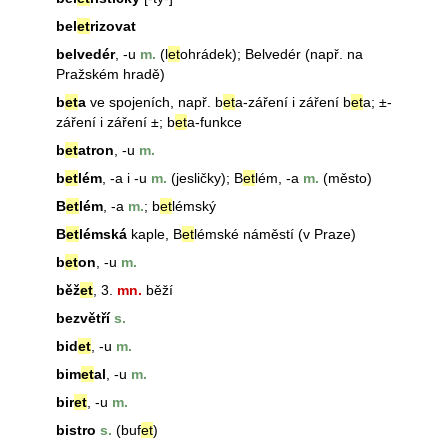
bel
et
rizovat
belvedér
, -u
m.
(l
et
ohrádek); Belvedér (např. na
Pražském hradě)
b
et
a
ve spojeních, např.
b
et
a
-záření i záření
b
et
a
; ±-
záření i záření ±;
b
et
a
-funkce
b
et
atron
, -u
m.
b
et
lém
, -a i -u
m.
(jesličky); B
et
lém, -a
m.
(město)
B
et
lém
, -a
m.
; b
et
lémský
B
et
lémská
kaple, B
et
lémské náměstí (v Praze)
b
et
on
, -u
m.
běž
et
, 3.
mn.
běží
bezvětří
s.
bid
et
, -u
m.
bim
et
al
, -u
m.
bir
et
, -u
m.
bistro
s.
(buf
et
)