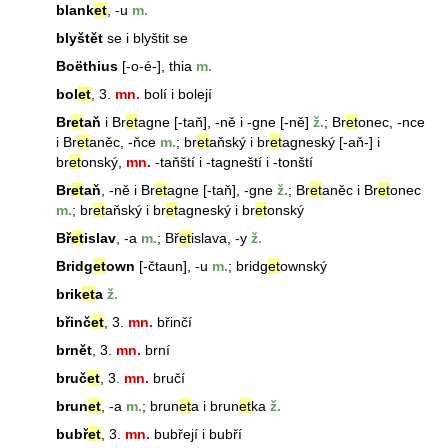
blank
et
, -u
m.
blyštět
se i blyštit se
Boëthius
[-o-é-], thia
m.
bol
et
, 3.
mn.
bolí i bolejí
Br
et
aň
i Br
et
agne [-taň], -ně i -gne [-ně]
ž.
; Br
et
onec, -nce
i Br
et
aněc, -ňce
m.
; br
et
aňský i br
et
agneský [-aň-] i
br
et
onský,
mn.
-taňští i -tagneští i -tonští
Br
et
aň
, -ně i Br
et
agne [-taň], -gne
ž.
; Br
et
aněc i Br
et
onec
m.
; br
et
aňský i br
et
agneský i br
et
onský
Bř
et
islav
, -a
m.
;
Bř
et
islav
a, -y
ž.
Bridg
et
own
[-čtaun], -u
m.
; bridg
et
ownský
brik
et
a
ž.
břinč
et
, 3.
mn.
břinčí
brnět
, 3.
mn.
brní
bruč
et
, 3.
mn.
bručí
brun
et
, -a
m.
;
brun
et
a i
brun
et
ka
ž.
bubř
et
, 3.
mn.
bubřejí i bubří