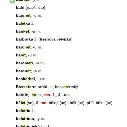
babí
(např. léto)
bajon
et
, -u
m.
bal
et
ka
ž.
bank
et
, -u
m.
barborka
ž.
(třešňová větvička)
barch
et
, -u
m.
bar
et
, -u
m.
barom
et
r
, -u
m.
baron
et
, -a
m.
bask
et
bal
, -u
m.
Bass
et
erre
neskl.
s.
; bass
et
errský
batole
, -
et
e
s.
,
mn.
1., 4. -ata
běl
et
(se), 3.
mn.
bělejí (se) i bělí (se); příč. bělel (se)
bel
et
rie
ž.
bel
et
rista
, -y
m.
bel
et
ristický
[-ty-]