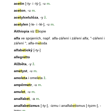
ac
et
in
[-ty- i -tý-], -u
m.
ac
et
on
, -u
m.
ac
et
ylcelulóza
, -y
ž.
ac
et
ylen
[-le- i -lé-], -u
m.
Aithiopia
viz
Et
iopie
alfa
ve spojeních, např.
alfa
-záření i záření
alfa
; °-záření i
záření °;
alfa
-m
et
oda
alfab
et
ický
[-ty-]
allegr
et
to
Alžběta
, -y
ž.
am
et
yst
, -u
m.
amol
et
a
i omel
et
a
ž.
ampérm
et
r
, -u
m.
amul
et
, -u
m.
analfab
et
, -a
m.
analfab
et
izmus
[-ty-], -izmu i analfab
et
ismus [-tyzm-], -
ismu
m.