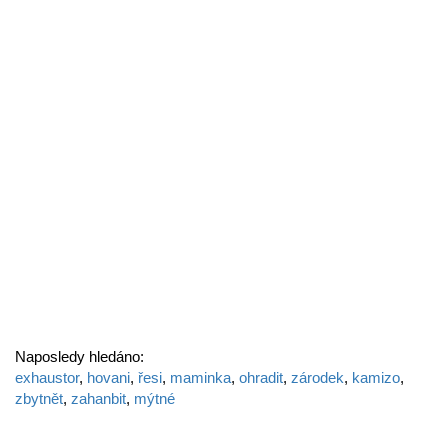
Naposledy hledáno:
exhaustor
,
hovani
,
řesi
,
maminka
,
ohradit
,
zárodek
,
kamizo
,
zbytnět
,
zahanbit
,
mýtné