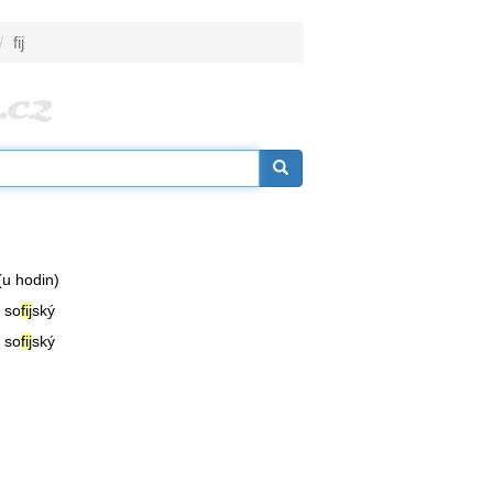
fij
 (u hodin)
; so
fij
ský
; so
fij
ský