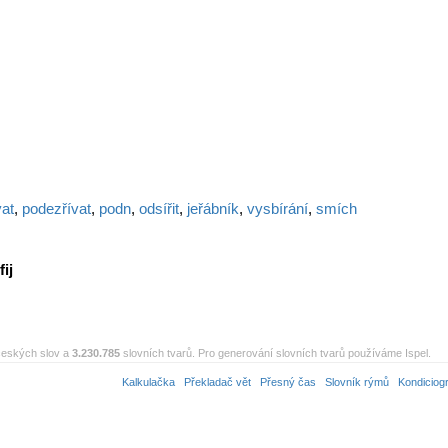
at
,
podezřívat
,
podn
,
odsířit
,
jeřábník
,
vysbírání
,
smích
fij
eských slov a
3.230.785
slovních tvarů. Pro generování slovních tvarů používáme Ispel.
Kalkulačka
Překladač vět
Přesný čas
Slovník rýmů
Kondiciog