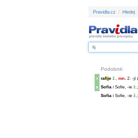
Pravidla.cz
Hledej
Podobné:
r
ra
fij
e
ž.
,
mn.
2. -jí
s
Sofia
i Sofie, -ie
ž.
Sofia
i Sofie, -ie
ž.