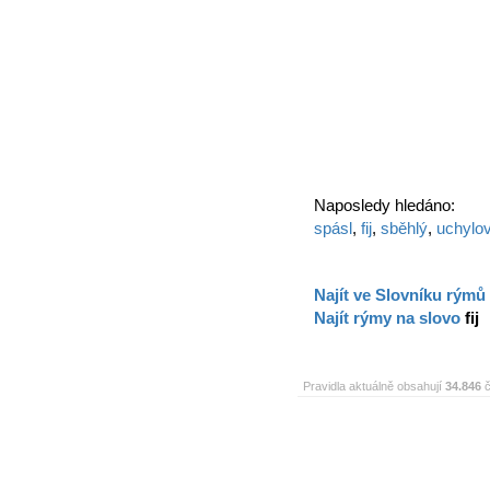
Naposledy hledáno:
spásl
,
fij
,
sběhlý
,
uchylov
Najít ve Slovníku rýmů
Najít rýmy na slovo
fij
Pravidla aktuálně obsahují
34.846
č