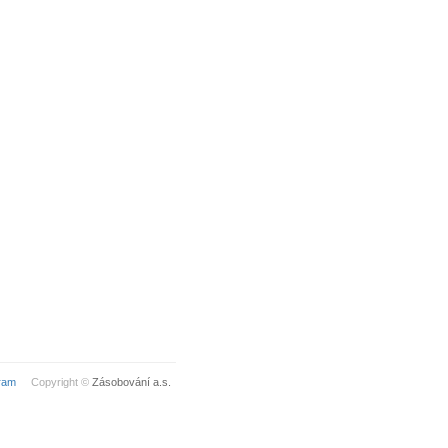
ram
Copyright ©
Zásobování a.s.