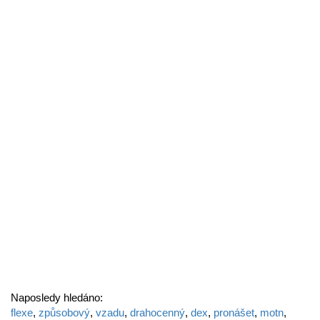
Naposledy hledáno:
flexe
,
způsobový
,
vzadu
,
drahocenný
,
dex
,
pronášet
,
motn
,