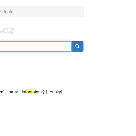
fonta
en], -na
m.
; la
fonta
inský [-tenský]