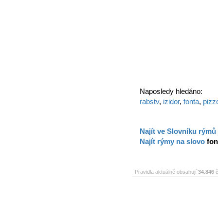
Naposledy hledáno:
rabstv
,
izidor
,
fonta
,
pizz
Najít ve Slovníku rýmů
Najít rýmy na slovo
fon
Pravidla aktuálně obsahují
34.846
č