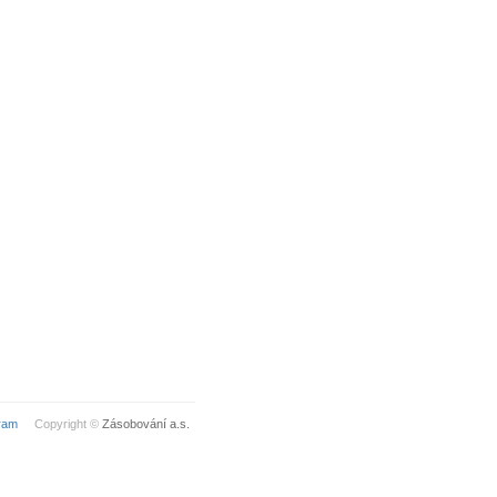
ram
Copyright ©
Zásobování a.s.