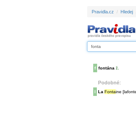
Pravidla.cz
Hledej
f
fontána
ž.
Podobné:
l
La
Fonta
ine [lafont