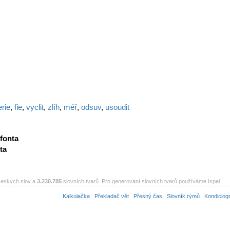
erie
,
fie
,
vyclit
,
zlíh
,
méř
,
odsuv
,
usoudit
fonta
ta
eských slov a
3.230.785
slovních tvarů. Pro generování slovních tvarů používáme Ispel.
Kalkulačka
Překladač vět
Přesný čas
Slovník rýmů
Kondiciog