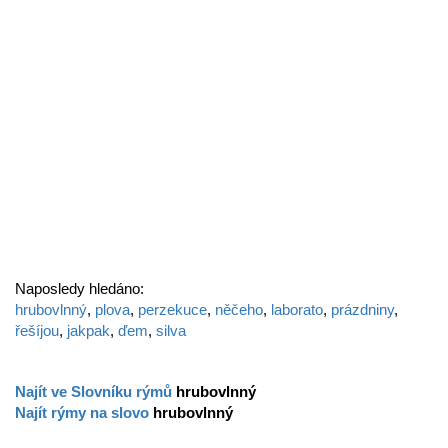
Naposledy hledáno:
hrubovlnný
,
plova
,
perzekuce
,
něčeho
,
laborato
,
prázdniny
,
řešíjou
,
jakpak
,
ďem
,
silva
Najít ve Slovníku rýmů
hrubovlnný
Najít rýmy na slovo
hrubovlnný