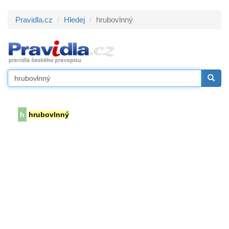
Pravidla.cz
Hledej
hrubovlnný
h
hrubovlnný