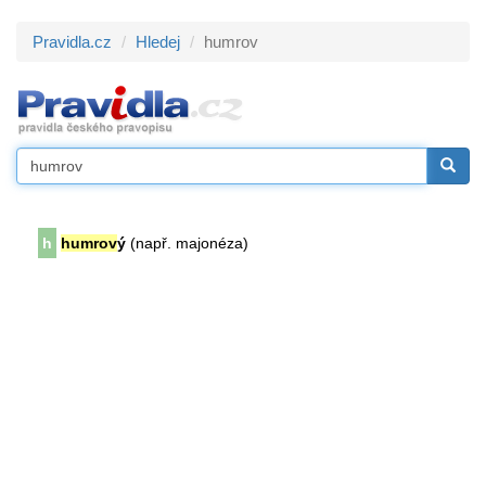
Pravidla.cz
Hledej
humrov
h
humrov
ý
(např. majonéza)