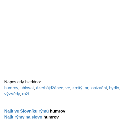
Naposledy hledáno:
humrov
,
ublovat
,
ázerbájdžánec
,
vc
,
zrnitý
,
ar
,
ionizační
,
bydlo
,
výzvědy
,
roží
Najít ve Slovníku rýmů
humrov
Najít rýmy na slovo
humrov