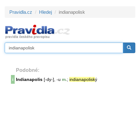
Pravidla.cz
Hledej
indianapolisk
Podobné:
i
Indianapolis
[-dy-], -u
m.
;
indianapolisk
ý