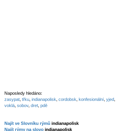
Naposledy hledáno:
zasypat
,
třku
,
indianapolisk
,
cordobsk
,
konfesionální
,
yjed
,
voklá
,
sobov
,
dret
,
pdě
Najít ve Slovníku rýmů
indianapolisk
Najít rýmy na slovo
indianapolisk