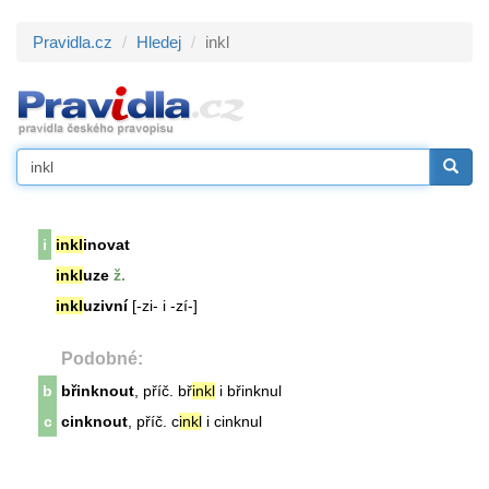
Pravidla.cz
Hledej
inkl
i
inkl
inovat
inkl
uze
ž.
inkl
uzivní
[-zi- i -zí-]
Podobné:
b
břinknout
, příč. bř
inkl
i břinknul
c
cinknout
, příč. c
inkl
i cinknul