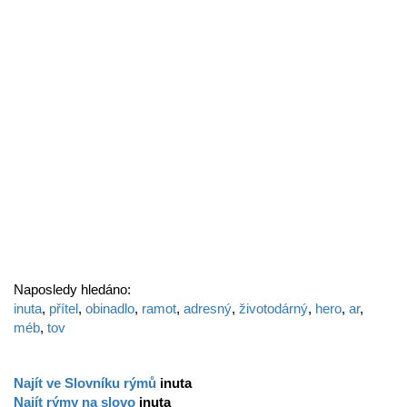
Naposledy hledáno:
inuta
,
přítel
,
obinadlo
,
ramot
,
adresný
,
životodárný
,
hero
,
ar
,
méb
,
tov
Najít ve Slovníku rýmů
inuta
Najít rýmy na slovo
inuta