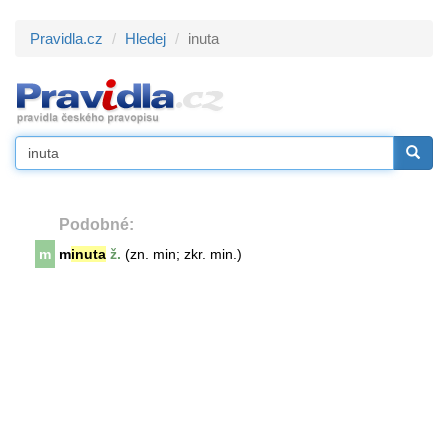
Pravidla.cz
Hledej
inuta
Podobné:
m
m
inuta
ž.
(zn. min; zkr. min.)