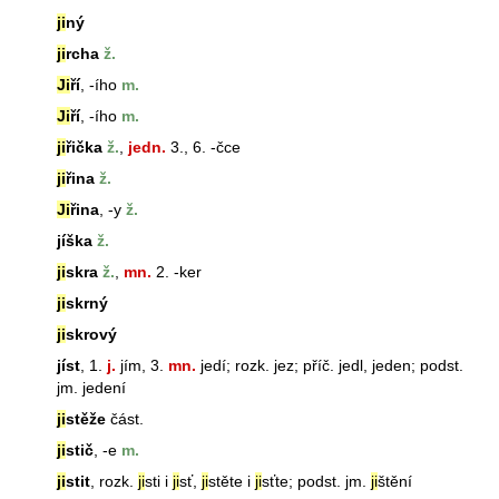
ji
ný
ji
rcha
ž.
Ji
ří
, -ího
m.
Ji
ří
, -ího
m.
ji
řička
ž.
,
jedn.
3., 6. -čce
ji
řina
ž.
Ji
řina
, -y
ž.
jíška
ž.
ji
skra
ž.
,
mn.
2. -ker
ji
skrný
ji
skrový
jíst
, 1.
j.
jím, 3.
mn.
jedí; rozk. jez; příč. jedl, jeden; podst.
jm. jedení
ji
stěže
část.
ji
stič
, -e
m.
ji
stit
, rozk.
ji
sti i
ji
sť,
ji
stěte i
ji
sťte; podst. jm.
ji
štění