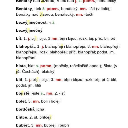
Benátky
nad
Ji
zerou, B-tek nad
j.
ž.
pomn.
; benátecký
Benátky
, -tek
ž.
pomn.
; benátský,
mn.
-tští (v Itálii);
Benátky
nad
Ji
zerou; benátecký,
mn.
-tečtí
bezvý
ji
mečnost
, -i
ž.
bezvý
ji
mečný
bít
, 1.
j.
bi
ji
i biju, 3
mn.
bijí i bijou; rozk. bij; příč. bil, bit
blahopřát
, 1.
j.
blahopře
ji
i blahopřeju, 3.
mn.
blahopřejí i
blahopřejou; rozk. blahopřej; příč. blahopřál; podst. jm.
blahopřání
blata
, blat
s.
pomn.
(močály, rašeliniště apod.); Blata (v
ji
ž. Čechách); blatský
blít
, 1.
j.
bli
ji
i bliju, 3.
mn.
blijí i blijou; rozk. blij; příč. blil;
podst. jm. blití
bo
ji
ště
, -iště
s.
,
mn.
2. -išť
bolet
, 3.
mn.
bolí i bolejí
bordóská
jícha
břitce
, 2. st. břitče
ji
bubřet
, 3.
mn.
bubřejí i bubří