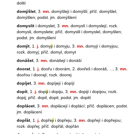
dolití
domýšlet
, 3.
mn.
domýšlejí i domýšlí; příč. domýšlel,
domýšlen; podst. jm. domýšlení
domyslit
i domyslet, 3.
mn.
domyslí i domyslejí; rozk.
domysli, domyslete; příč. domyslil i domyslel, domyšlen;
podst. jm. domyšlení
domýt
, 1.
j.
domy
ji
i domyju, 3.
mn.
domyjí i domyjou;
rozk. domyj; příč. domyl, domyt
donášet
, 3.
mn.
donášejí i donáší
doorat
, 1.
j.
doořu i doorám, 2. doořeš i dooráš, ..., 3.
mn.
doořou i doorají; rozk. doorej
dopíjet
, 3.
mn.
dopíjejí i dopíjí
dopít
, 1.
j.
dopi
ji
i dopiju, 3.
mn.
dopijí i dopijou; rozk.
dopij; příč. dopil, dopit; podst. jm. dopití
doplácet
, 3.
mn.
doplácejí i doplácí; příč. doplácen; podst.
jm. doplácení
dopřát
, 1.
j.
dopře
ji
i dopřeju, 3.
mn.
dopřejí i dopřejou;
rozk. dopřej; příč. dopřál, dopřán