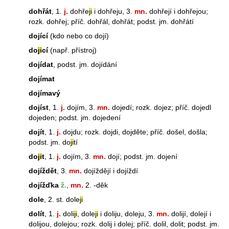
dohřát
, 1.
j.
dohře
ji
i dohřeju, 3.
mn.
dohřejí i dohřejou;
rozk. dohřej; příč. dohřál,
dohřát
; podst. jm.
dohřát
í
dojící
(kdo nebo co dojí)
do
ji
cí
(např. přístroj)
dojídat
, podst. jm. dojídání
dojímat
dojímavý
dojíst
, 1.
j.
dojím, 3.
mn.
dojedí; rozk. dojez; příč. dojedl
dojeden; podst. jm. dojedení
dojít
, 1.
j.
dojdu; rozk. dojdi, dojděte; příč. došel, došla;
podst. jm. do
ji
tí
do
ji
t
, 1.
j.
dojím, 3.
mn.
dojí; podst. jm. dojení
dojíždět
, 3.
mn.
dojíždějí i dojíždí
dojížďka
ž.
,
mn.
2. -děk
dole
, 2. st.
dole
ji
dolít
, 1.
j.
doli
ji
, dole
ji
i doliju, doleju, 3.
mn.
dolijí, dolejí i
dolijou, dolejou; rozk. dolij i dolej; příč. dolil, dolit; podst. jm.