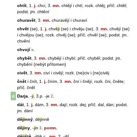
chtít
, 1.
j.
chci, 3.
mn.
chtějí i chtí; rozk. chtěj; příč. chtěl;
podst. jm. chtění
churavět
, 3.
mn.
churavějí i churaví
chvět
(se), 1.
j.
chvě
ji
(se) i chvěju (se), 3.
mn.
chvějí (se)
i chvějou (se); rozk. chvěj (se); příč. chvěl (se); podst. jm.
chvění
chvojí
s.
chybět
, 3.
mn.
chybějí i chybí; příč. chyběl; podst. jm.
chybění (nebýt přítomen)
civět
, 3.
mn.
civí i civějí; rozk. (ne)civ i (ne)civěj
čnět
i čnít, 1.
j.
čním, 3.
mn.
ční i čnějí; rozk. čni,
čnět
e;
příč. čněl
d
Darja
, -
ji
, 3.p. -je
ž.
dát
, 1.
j.
dám, 3.
mn.
dají; rozk. dej; příč. dal, dán; podst.
jm. dání
dě
ji
nný
; dě
ji
nně
dě
ji
ny
, -
ji
n
ž.
pomn.
dě
ji
ště
, -iště
s.
,
mn.
2. -išť