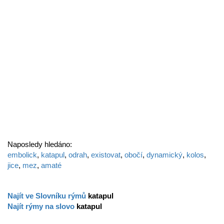
Naposledy hledáno:
embolick
,
katapul
,
odrah
,
existovat
,
obočí
,
dynamický
,
kolos
,
jice
,
mez
,
amaté
Najít ve Slovníku rýmů
katapul
Najít rýmy na slovo
katapul