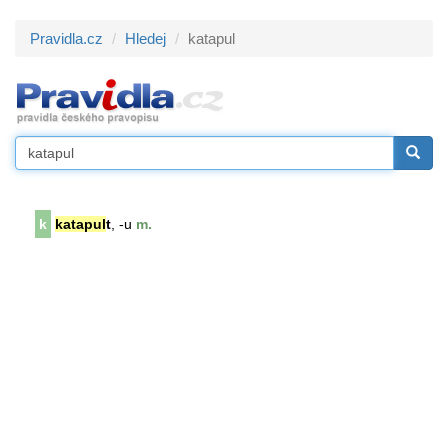
Pravidla.cz
Hledej
katapul
k
katapul
t
, -u
m.