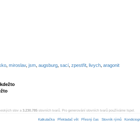
kko
,
miroslav
,
jsm
,
augsburg
,
sací
,
zpestřit
,
livych
,
aragonit
kdežto
ežto
eských slov a
3.230.785
slovních tvarů. Pro generování slovních tvarů používáme Ispel.
Kalkulačka
Překladač vět
Přesný čas
Slovník rýmů
Kondiciog