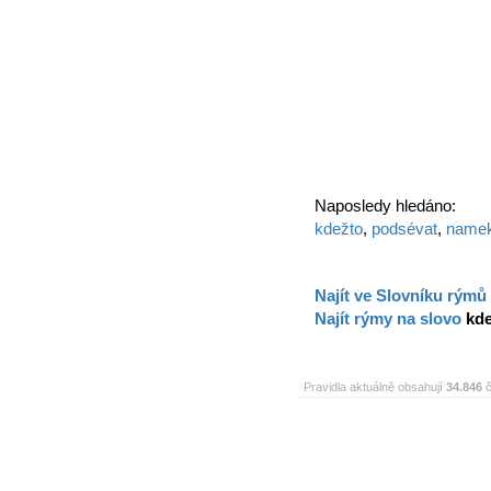
Naposledy hledáno:
kdežto
,
podsévat
,
name
Najít ve Slovníku rýmů
Najít rýmy na slovo
kd
Pravidla aktuálně obsahují
34.846
č