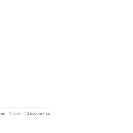
ram
Copyright ©
Zásobování a.s.