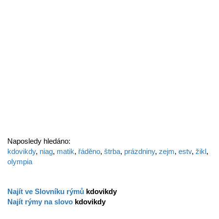
Naposledy hledáno:
kdovikdy
,
niag
,
matik
,
řáděno
,
štrba
,
prázdniny
,
zejm
,
estv
,
žikl
,
olympia
Najít ve Slovníku rýmů
kdovikdy
Najít rýmy na slovo
kdovikdy