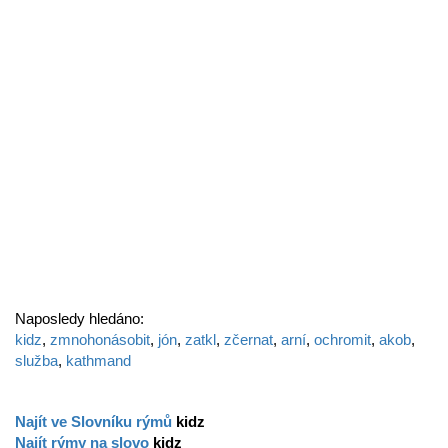
Naposledy hledáno:
kidz
,
zmnohonásobit
,
jón
,
zatkl
,
zčernat
,
arní
,
ochromit
,
akob
,
služba
,
kathmand
Najít ve Slovníku rýmů
kidz
Najít rýmy na slovo
kidz