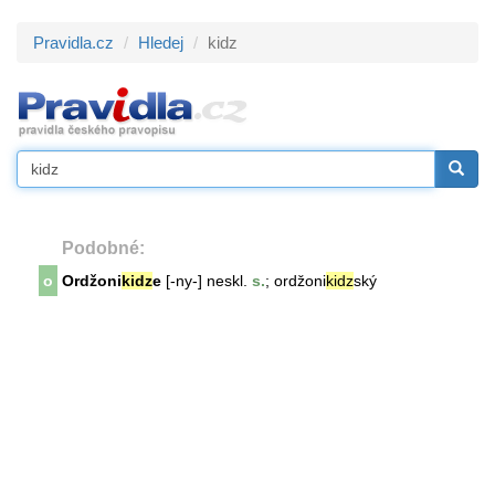
Pravidla.cz
Hledej
kidz
Podobné:
o
Ordžoni
kidz
e
[-ny-] neskl.
s.
; ordžoni
kidz
ský