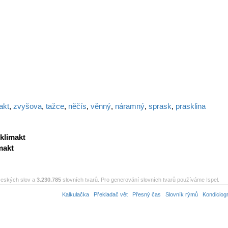
akt
,
zvyšova
,
tažce
,
něčís
,
věnný
,
náramný
,
sprask
,
prasklina
klimakt
makt
eských slov a
3.230.785
slovních tvarů. Pro generování slovních tvarů používáme Ispel.
Kalkulačka
Překladač vět
Přesný čas
Slovník rýmů
Kondiciog