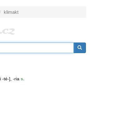
klimakt
i -té-], -ria
s.