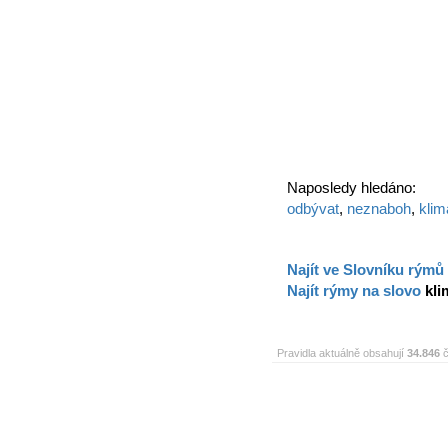
Naposledy hledáno:
odbývat
,
neznaboh
,
klim
Najít ve Slovníku rýmů
Najít rýmy na slovo
kli
Pravidla aktuálně obsahují
34.846
č