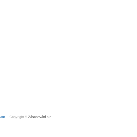
ram
Copyright ©
Zásobování a.s.