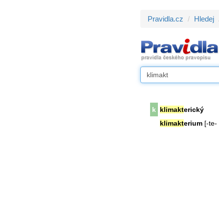
Pravidla.cz
Hledej
k
klimakt
erický
klimakt
erium
[-te- 