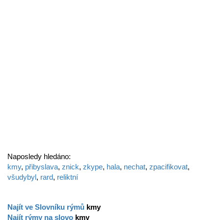
Naposledy hledáno:
kmy
,
přibyslava
,
znick
,
zkype
,
hala
,
nechat
,
zpacifikovat
,
všudybyl
,
rard
,
reliktní
Najít ve Slovníku rýmů
kmy
Najít rýmy na slovo
kmy