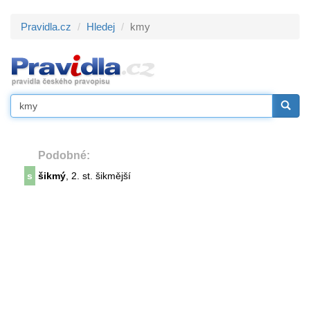
Pravidla.cz
Hledej
kmy
Podobné:
s
šikmý
, 2. st. šikmější