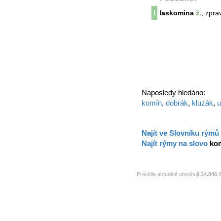
l
laskomina
ž.
, zpra
Naposledy hledáno:
komín
,
dobrák
,
kluzák
,
u
Najít ve Slovníku rýmů
Najít rýmy na slovo
ko
Pravidla aktuálně obsahují
34.846
č