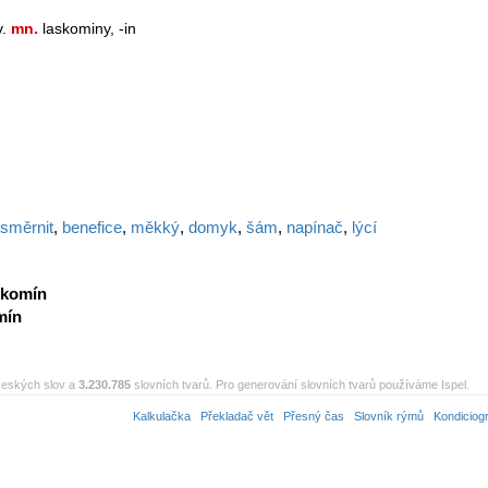
v.
mn.
laskominy, -in
směrnit
,
benefice
,
měkký
,
domyk
,
šám
,
napínač
,
lýcí
komín
mín
eských slov a
3.230.785
slovních tvarů. Pro generování slovních tvarů používáme Ispel.
Kalkulačka
Překladač vět
Přesný čas
Slovník rýmů
Kondiciog