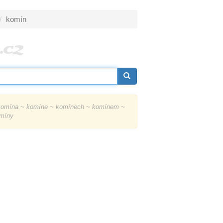
komín
omína ~ komíne ~ komínech ~ komínem ~
míny