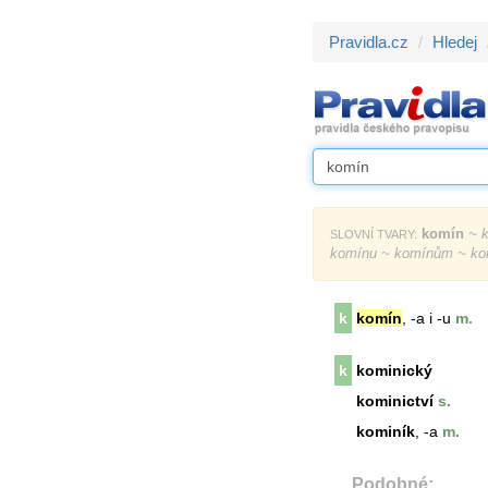
Pravidla.cz
Hledej
komín
~ k
SLOVNÍ TVARY:
komínu ~ komínům ~ ko
k
komín
, -a i -u
m.
k
kominický
kominictví
s.
kominík
, -a
m.
Podobné: