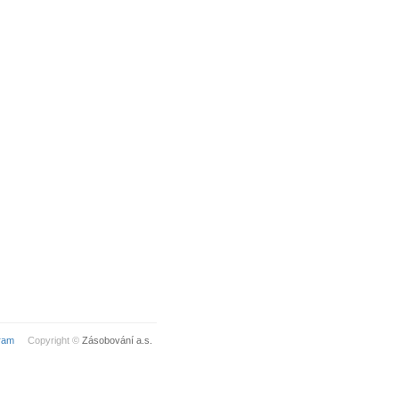
ram
Copyright ©
Zásobování a.s.