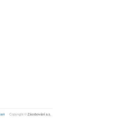
ram
Copyright ©
Zásobování a.s.