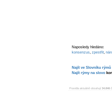
Naposledy hledáno:
konsenzus
,
zpestřit
,
nár
Najít ve Slovníku rýmů
Najít rýmy na slovo
ko
Pravidla aktuálně obsahují
34.846
č