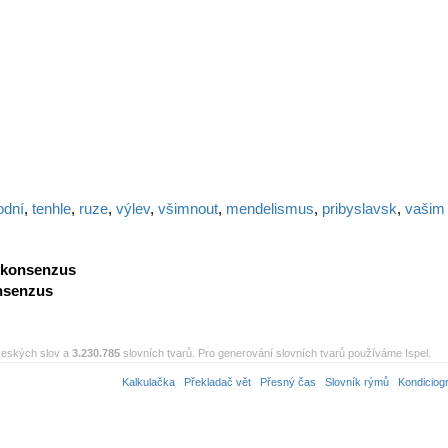
odní
,
tenhle
,
ruze
,
výlev
,
všimnout
,
mendelismus
,
pribyslavsk
,
vašim
konsenzus
nsenzus
eských slov a
3.230.785
slovních tvarů. Pro generování slovních tvarů používáme Ispel.
Kalkulačka
Překladač vět
Přesný čas
Slovník rýmů
Kondiciog