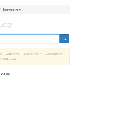
konsenzus
s
~ konsenze ~ konsenzech ~ konsenzem ~
~ konsenzy
 -zu
m.